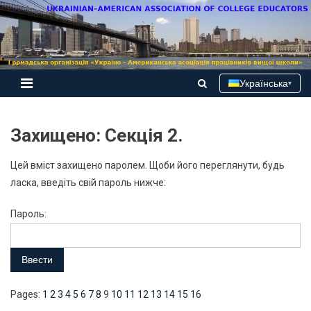
Skip
to
content
Українська
▾
Захищено: Секція 2.
Цей вміст захищено паролем. Щоби його переглянути, будь
ласка, введіть свій пароль нижче:
Пароль:
Pages:
1
2
3
4
5
6
7
8
9
10
11
12
13
14
15
16