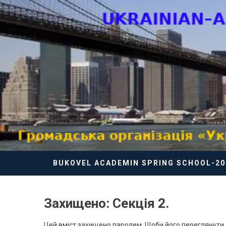
Skip
to
content
BUKOVEL ACADEMIN SPRING SCHOOL-20
Захищено: Секція 2.
Цей вміст захищено паролем. Щоби його переглянути, 