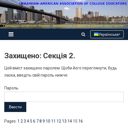
Skip
to
content
Українська
▾
Захищено: Секція 2.
Цей вміст захищено паролем. Щоби його переглянути, будь
ласка, введіть свій пароль нижче:
Пароль:
Pages:
1
2
3
4
5
6
7
8
9
10
11
12
13
14
15
16