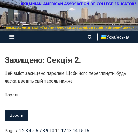
Skip
to
content
Українська
▾
Захищено: Секція 2.
Цей вміст захищено паролем. Щоби його переглянути, будь
ласка, введіть свій пароль нижче:
Пароль:
Pages:
1
2
3
4
5
6
7
8
9
10
11
12
13
14
15
16