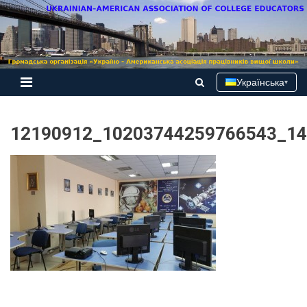
Skip
to
content
Українська
▾
12190912_10203744259766543_14